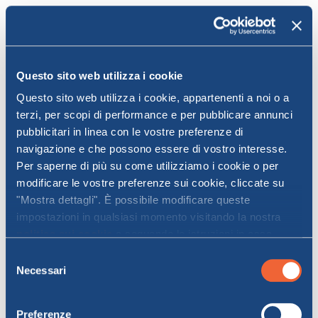
Posta tra la Bassa Baronia e la Gallura,
Budoni
è una magnifica località della
Costa
Orientale della Sardegna
, compresa tra il
Golfo di Orosei e la Costa Smeralda a breve
Questo sito web utilizza i cookie
distanza da località altrettanto celebri come
San Teodoro.
Questo sito web utilizza i cookie, appartenenti a noi o a
terzi, per scopi di performance e per pubblicare annunci
Con circa
18 km di costa e un patrimonio
pubblicitari in linea con le vostre preferenze di
naturale unico
, fatto non solo di spiagge di
navigazione e che possono essere di vostro interesse.
sabbia fine e di mare cristallino ma anche di
Per saperne di più su come utilizziamo i cookie o per
una vegetazione di tamerici e giunchi,
modificare le vostre preferenze sui cookie, cliccate su
Budoni attrae ogni anno tantissimi visitatori,
"Mostra dettagli". È possibile modificare queste
conquistati non solo dalle bellezze
impostazioni in qualsiasi momento visitando la nostra
paesaggistiche ma anche dal ricco
politica sui cookie
e seguendo le istruzioni in essa
patrimonio culturale del territorio. Non a
contenute. Facendo clic su "Accetta tutti" o "Accetta
Selezione
caso uno dei simboli della cittadina è il
selezionati", l’utente accetta la memorizzazione dei
Necessari
del
Nuraghe di Su Entosu
, una torre
cookie sul proprio dispositivo.
consenso
anticamente parte di un più articolato
sistema difensivo, dalla quale si può godere
Preferenze