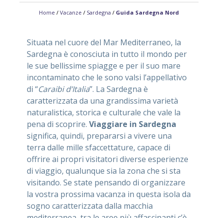
Home
/
Vacanze
/
Sardegna
/
Guida Sardegna Nord
ASSISTENZA
Situata nel cuore del Mar Mediterraneo, la
Sardegna è conosciuta in tutto il mondo per
le sue bellissime spiagge e per il suo mare
Assistenza
Online
incontaminato che le sono valsi l’appellativo
di “
Caraibi d’Italia
”. La Sardegna è
Assistenza
02 76028132
caratterizzata da una grandissima varietà
naturalistica, storica e culturale che vale la
pena di scoprire.
Viaggiare in Sardegna
significa, quindi, prepararsi a vivere una
terra dalle mille sfaccettature, capace di
offrire ai propri visitatori diverse esperienze
di viaggio, qualunque sia la zona che si sta
visitando. Se state pensando di organizzare
la vostra prossima vacanza in questa isola da
sogno caratterizzata dalla macchia
mediterranea, tra le aree più affascinanti c’è