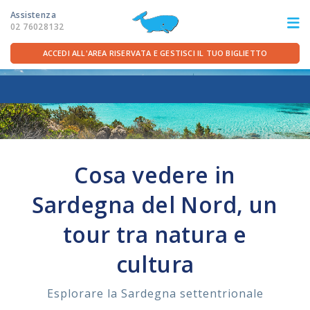
Assistenza
02 76028132
ACCEDI ALL'AREA RISERVATA E GESTISCI IL TUO BIGLIETTO
ITA
FRA
DEU
ENG
LE ROTTE
Cosa vedere in
OFFERTE TRAGHETTI
Sardegna del Nord, un
PER LA PARTENZA
tour tra natura e
cultura
SERVIZI A BORDO
Esplorare la Sardegna settentrionale
LA COMPAGNIA