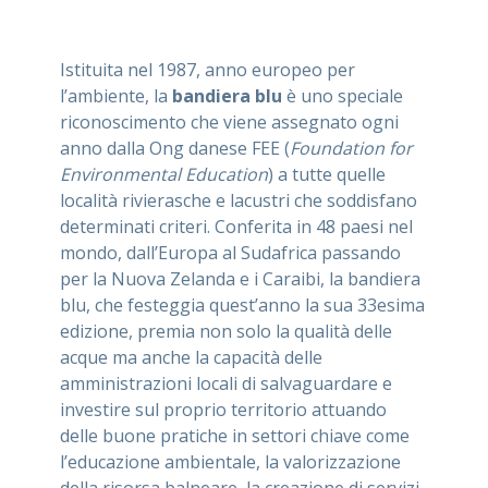
ASSISTENZA
Istituita nel 1987, anno europeo per
l’ambiente, la
bandiera blu
è uno speciale
riconoscimento che viene assegnato ogni
anno dalla Ong danese FEE (
Foundation for
Assistenza
Online
Environmental Education
) a tutte quelle
località rivierasche e lacustri che soddisfano
Assistenza
02 76028132
determinati criteri. Conferita in 48 paesi nel
mondo, dall’Europa al Sudafrica passando
per la Nuova Zelanda e i Caraibi, la bandiera
blu, che festeggia quest’anno la sua 33esima
edizione, premia non solo la qualità delle
acque ma anche la capacità delle
amministrazioni locali di salvaguardare e
investire sul proprio territorio attuando
delle buone pratiche in settori chiave come
l’educazione ambientale, la valorizzazione
della risorsa balneare, la creazione di servizi