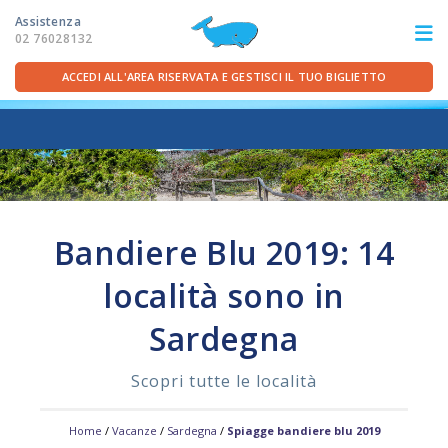
Assistenza
02 76028132
ACCEDI ALL'AREA RISERVATA E GESTISCI IL TUO BIGLIETTO
ITA
FRA
DEU
ENG
LE ROTTE
Bandiere Blu 2019: 14
OFFERTE TRAGHETTI
località sono in
PER LA PARTENZA
Sardegna
SERVIZI A BORDO
Scopri tutte le località
LA COMPAGNIA
Home
/
Vacanze
/
Sardegna
/
Spiagge bandiere blu 2019