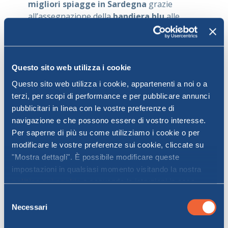
migliori spiagge in Sardegna
grazie
all’assegnazione della
bandiera blu
alle
spiagge di Madonnina e di Sacro Cuore. La
spiaggia della Madonnina o Stella Maris, è
perfetta per una giornata al mare sia per la
bellezza del panorama che per la qualità
Questo sito web utilizza i cookie
delle acque oltre che per i servizi disponibili.
Questo sito web utilizza i cookie, appartenenti a noi o a
Di pari bellezza e anch’essa adatta alle
terzi, per scopi di performance e per pubblicare annunci
famiglie è la spiaggia di Sacro Cuore o
pubblicitari in linea con le vostre preferenze di
Ampurias, lunga 800 metri e contraddistinta
navigazione e che possono essere di vostro interesse.
da sabbia fine e da un mare cristallino.
Per saperne di più su come utilizziamo i cookie o per
Facilmente raggiungibile dal centro cittadino,
modificare le vostre preferenze sui cookie, cliccate su
la spiaggia di Ampurias è ideale anche per gli
"Mostra dettagli". È possibile modificare queste
appassionati di
snorkeling
che qui possono
impostazioni in qualsiasi momento visitando la nostra
praticare questo magnifico sport e ammirare
politica sui cookie
e seguendo le istruzioni in essa
la flora e la fauna che ne popolano i fondali.
contenute. Facendo clic su "Accetta tutti" o "Accetta
Selezione
Marina di Sorso,
selezionati", l’utente accetta la memorizzazione dei
Necessari
del
cookie sul proprio dispositivo.
spiaggia Bandiera Blu
consenso