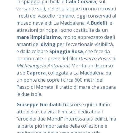
la spiaggia più bella è
Cala Corsara
, sul
versante sud, nelle cui acque furono ritrovati
i resti del vascello romano, oggi conservati al
museo navale di La Maddalena. A
Budelli
le
attrazioni principali sono costituite da un
mare limpidissimo
, molto apprezzato dagli
amanti del
diving
per l'eccezionale visibilità,
e dalla celebre
Spiaggia Rosa
, che fece da
location alle riprese del film
Deserto Rosso
di
Michelangelo Antonioni
. Merita un discorso
a sè
Caprera
, collegata a La Maddalena da
un ponte che copre i circa 600 metri del
Passo di Moneta, il tratto di mare che separa
le due isole.
Giuseppe Garibaldi
trascorse qui l'ultimo
atto della sua vita. Il museo dedicato all'
"eroe dei due Mondi" interessa più edifici, ma
la parte più importante della collezione è
ospitata dalla bella casa bianca in stile