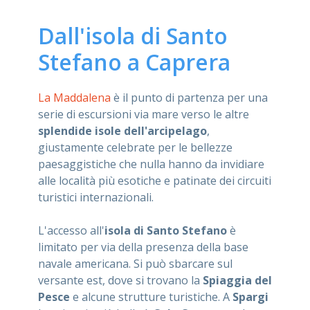
ASSISTENZA
Dall'isola di Santo
Stefano a Caprera
Assistenza
Online
La Maddalena
è il punto di partenza per una
serie di escursioni via mare verso le altre
Assistenza
02 76028132
splendide isole dell'arcipelago
,
giustamente celebrate per le bellezze
paesaggistiche che nulla hanno da invidiare
alle località più esotiche e patinate dei circuiti
turistici internazionali.
L'accesso all'
isola di Santo Stefano
è
limitato per via della presenza della base
navale americana. Si può sbarcare sul
versante est, dove si trovano la
Spiaggia del
Pesce
e alcune strutture turistiche. A
Spargi