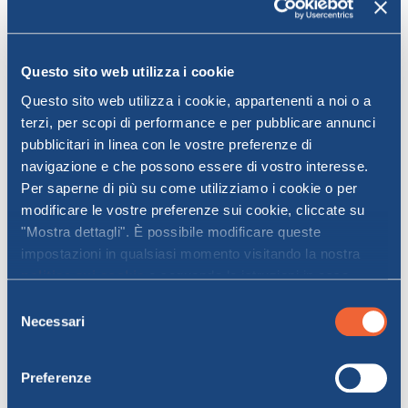
Questo sito web utilizza i cookie
Questo sito web utilizza i cookie, appartenenti a noi o a
terzi, per scopi di performance e per pubblicare annunci
pubblicitari in linea con le vostre preferenze di
navigazione e che possono essere di vostro interesse.
Per saperne di più su come utilizziamo i cookie o per
modificare le vostre preferenze sui cookie, cliccate su
Eventi in Sardegna
"Mostra dettagli". È possibile modificare queste
impostazioni in qualsiasi momento visitando la nostra
Da non perdere durante la tua vacanza in
politica sui cookie
e seguendo le istruzioni in essa
Sardegna
contenute. Facendo clic su "Accetta tutti" o "Accetta
Selezione
selezionati", l’utente accetta la memorizzazione dei
Necessari
Ajò a Ippuntare - il vino nuovo di
del
cookie sul proprio dispositivo.
Usini
consenso
Il 13 dicembre ad Usini (SS) si organizza
Preferenze
una degustazione itinerante. A bordo