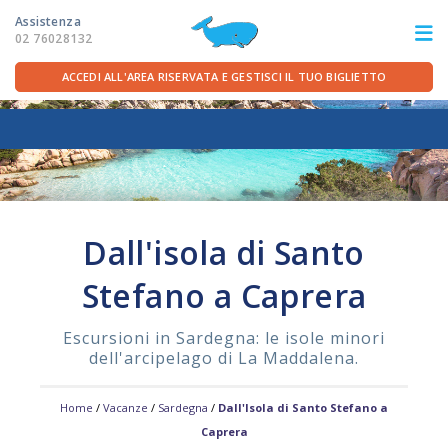
Assistenza
02 76028132
ACCEDI ALL'AREA RISERVATA E GESTISCI IL TUO BIGLIETTO
ITA
FRA
DEU
ENG
LE ROTTE
Dall'isola di Santo
OFFERTE TRAGHETTI
Stefano a Caprera
PER LA PARTENZA
Escursioni in Sardegna: le isole minori
dell'arcipelago di La Maddalena.
SERVIZI A BORDO
Home
/
Vacanze
/
Sardegna
/
Dall'Isola di Santo Stefano a
LA COMPAGNIA
Caprera