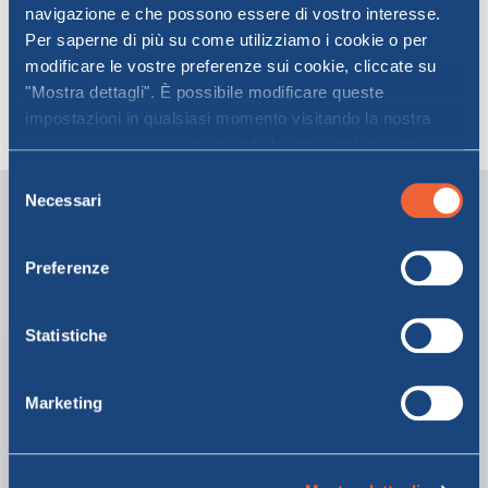
consigliata la prenotazione di una
navigazione e che possono essere di vostro interesse.
cabina, all’interno della quale
Per saperne di più su come utilizziamo i cookie o per
modificare le vostre preferenze sui cookie, cliccate su
avranno la possibilità di riposare e
"Mostra dettagli". È possibile modificare queste
godersi il viaggio in tutta tranquillità.
impostazioni in qualsiasi momento visitando la nostra
politica sui cookie
e seguendo le istruzioni in essa
contenute. Facendo clic su "Accetta tutti" o "Accetta
Selezione
selezionati", l’utente accetta la memorizzazione dei
Necessari
I nostri servizi
del
cookie sul proprio dispositivo.
consenso
Viaggia a bordo della qualità MOBY
Preferenze
Statistiche
Marketing