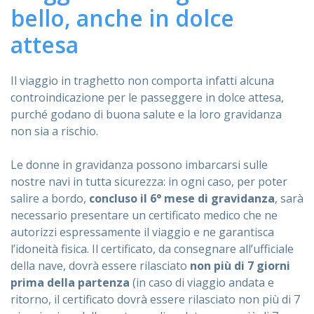
bello, anche in dolce
ASSISTENZA
attesa
Il viaggio in traghetto non comporta infatti alcuna
Assistenza
Online
controindicazione per le passeggere in dolce attesa,
purché godano di buona salute e la loro gravidanza
Assistenza
02 76028132
non sia a rischio.
Le donne in gravidanza possono imbarcarsi sulle
nostre navi in tutta sicurezza: in ogni caso, per poter
salire a bordo,
concluso il 6° mese di gravidanza
, sarà
necessario presentare un certificato medico che ne
autorizzi espressamente il viaggio e ne garantisca
l’idoneità fisica. Il certificato, da consegnare all’ufficiale
della nave, dovrà essere rilasciato
non più di 7 giorni
prima della partenza
(in caso di viaggio andata e
ritorno, il certificato dovrà essere rilasciato non più di 7