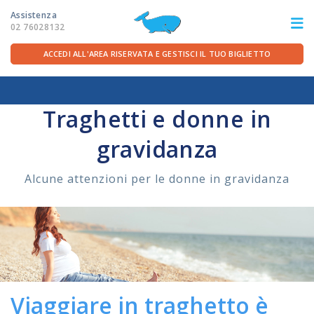
Assistenza
02 76028132
ACCEDI ALL'AREA RISERVATA E GESTISCI IL TUO BIGLIETTO
Home
/
Per la partenza
/
Prepararsi all'imbarco
/
Donne in gravidanza
ITA
FRA
DEU
ENG
Traghetti e donne in
gravidanza
LE ROTTE
Alcune attenzioni per le donne in gravidanza
OFFERTE TRAGHETTI
PER LA PARTENZA
SERVIZI A BORDO
Viaggiare in traghetto è
LA COMPAGNIA