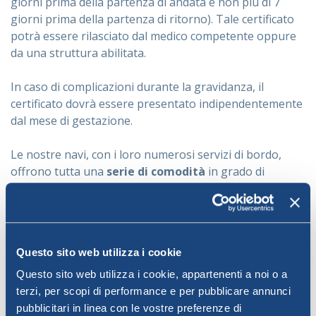
giorni prima della partenza di andata e non più di 7
giorni prima della partenza di ritorno). Tale certificato
potrà essere rilasciato dal medico competente oppure
da una struttura abilitata.
In caso di complicazioni durante la gravidanza, il
certificato dovrà essere presentato indipendentemente
dal mese di gestazione.
Le nostre navi, con i loro numerosi servizi di bordo,
offrono tutta una
serie di comodità
in grado di
garantire alle passeggere in gravidanza un
viaggio
piacevole e rilassante
. Gli ampi spazi, sia all’aperto sia
al chiuso, consentono una vasta libertà di movimento,
mentre la sala passeggeri è il luogo ideale per
Questo sito web utilizza i cookie
rilassarsi.
Questo sito web utilizza i cookie, appartenenti a noi o a
Nelle tratte a lunga percorrenza, per
terzi, per scopi di performance e per pubblicare annunci
le donne in dolce attesa è caldamente
pubblicitari in linea con le vostre preferenze di