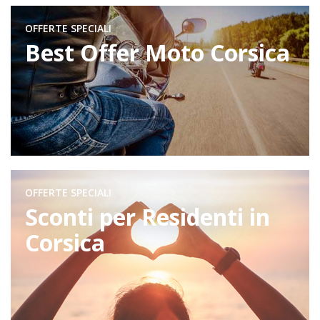
OFFERTE SPECIALI
Best Offer Moto Corsica
OFFERTE SPECIALI
Sconti per Residenti in
Corsica