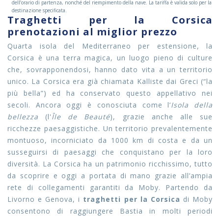
dell’orario di partenza, nonché del riempimento della nave. La tariffa è valida solo per la
destinazione specificata.
Traghetti per la Corsica
prenotazioni al miglior prezzo
Quarta isola del Mediterraneo per estensione, la
Corsica è una terra magica, un luogo pieno di culture
che, sovrapponendosi, hanno dato vita a un territorio
unico. La Corsica era già chiamata Kalliste dai Greci (“la
più bella”) ed ha conservato questo appellativo nei
secoli. Ancora oggi è conosciuta come l’
Isola della
bellezza
(l'
Île de Beauté
), grazie anche alle sue
ricchezze paesaggistiche. Un territorio prevalentemente
montuoso, incorniciato da 1000 km di costa e da un
susseguirsi di paesaggi che conquistano per la loro
diversità. La Corsica ha un patrimonio ricchissimo, tutto
da scoprire e oggi a portata di mano grazie all’ampia
rete di collegamenti garantiti da Moby. Partendo da
Livorno e Genova, i
traghetti per la Corsica
di Moby
consentono di raggiungere Bastia in molti periodi