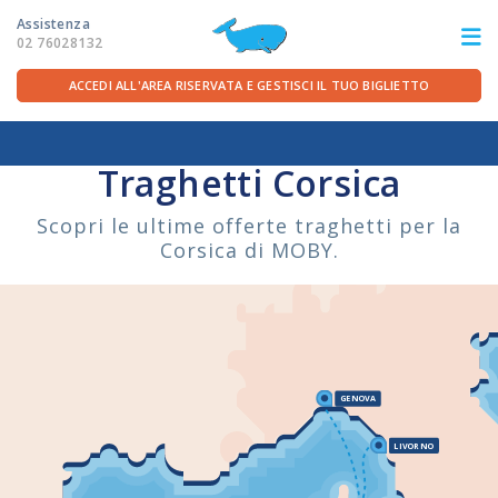
Assistenza
02 76028132
ACCEDI ALL'AREA RISERVATA E GESTISCI IL TUO BIGLIETTO
Home
/
Rotte
/
Corsica
ITA
FRA
DEU
ENG
Traghetti Corsica
Scopri le ultime offerte traghetti per la
LE ROTTE
Corsica di MOBY.
OFFERTE TRAGHETTI
PER LA PARTENZA
GENOVA
SERVIZI A BORDO
LIVORNO
LA COMPAGNIA