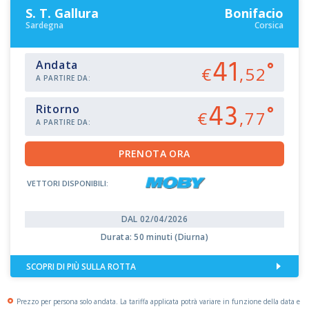
S. T. Gallura
Bonifacio
Sardegna
Corsica
41
Andata
€
,52
A PARTIRE DA:
43
Ritorno
€
,77
A PARTIRE DA:
VETTORI DISPONIBILI:
DAL 02/04/2026
Durata: 50 minuti (Diurna)
SCOPRI DI PIÙ SULLA ROTTA
Prezzo per persona solo andata. La tariffa applicata potrà variare in funzione della data e