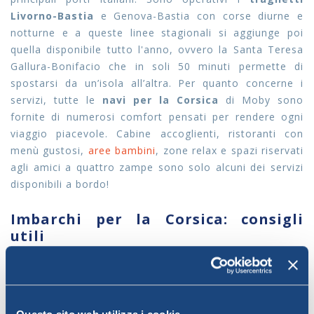
Livorno-Bastia
e Genova-Bastia con corse diurne e
notturne e a queste linee stagionali si aggiunge poi
quella disponibile tutto l'anno, ovvero la Santa Teresa
Gallura-Bonifacio che in soli 50 minuti permette di
spostarsi da un’isola all’altra. Per quanto concerne i
servizi, tutte le
navi per la Corsica
di Moby sono
fornite di numerosi comfort pensati per rendere ogni
viaggio piacevole. Cabine accoglienti, ristoranti con
menù gustosi,
aree bambini
, zone relax e spazi riservati
agli amici a quattro zampe sono solo alcuni dei servizi
disponibili a bordo!
Imbarchi per la Corsica: consigli
utili
Prepararsi a partire significa innanzitutto informarsi
sulle procedure che regolano gli
imbarchi per la
Corsica
. E' importante non lasciare a casa i
documenti
necessari
, ovvero il biglietto, le Condizioni Generali e il