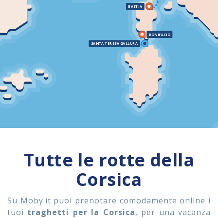
BASTIA
ASSISTENZA
BONIFACIO
SANTA TERESA GALLURA
Assistenza
Online
Assistenza
02 76028132
Tutte le rotte della
Corsica
Su Moby.it puoi prenotare comodamente online i
tuoi
traghetti per la Corsica
, per una vacanza