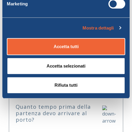
Marketing
che per le
moto
.
Mostra dettagli
Domande Frequenti sui Traghetti
per la Corsica con Moby
Accetta tutti
Accetta selezionati
Quali sono le principali rotte
per la Corsica con Moby?
Rifiuta tutti
Quanto tempo prima della
partenza devo arrivare al
porto?