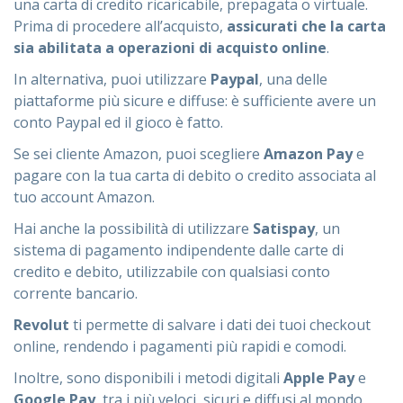
una carta di credito ricaricabile, prepagata o virtuale.
Prima di procedere all’acquisto,
assicurati che la carta
sia abilitata a operazioni di acquisto online
.
In alternativa, puoi utilizzare
Paypal
, una delle
piattaforme più sicure e diffuse: è sufficiente avere un
conto Paypal ed il gioco è fatto.
Se sei cliente Amazon, puoi scegliere
Amazon Pay
e
pagare con la tua carta di debito o credito associata al
tuo account Amazon.
Hai anche la possibilità di utilizzare
Satispay
, un
sistema di pagamento indipendente dalle carte di
credito e debito, utilizzabile con qualsiasi conto
corrente bancario.
Revolut
ti permette di salvare i dati dei tuoi checkout
online, rendendo i pagamenti più rapidi e comodi.
Inoltre, sono disponibili i metodi digitali
Apple Pay
e
Google Pay
, tra i più veloci, sicuri e diffusi al mondo.