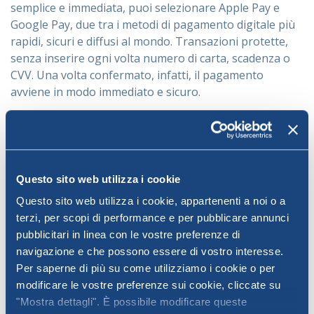
semplice e immediata, puoi selezionare Apple Pay e
Google Pay, due tra i metodi di pagamento digitale più
rapidi, sicuri e diffusi al mondo. Transazioni protette,
senza inserire ogni volta numero di carta, scadenza o
CVV. Una volta confermato, infatti, il pagamento
avviene in modo immediato e sicuro.
PayPal
Questo sito web utilizza i cookie
Questo sito web utilizza i cookie, appartenenti a noi o a
terzi, per scopi di performance e per pubblicare annunci
pubblicitari in linea con le vostre preferenze di
Acquista il tuo biglietto con PayPal, la
modalità di
navigazione e che possono essere di vostro interesse.
pagamento rapida
ed affidabile.
Per saperne di più su come utilizziamo i cookie o per
Scegli PayPal fra le modalità di pagamento proposte e
modificare le vostre preferenze sui cookie, cliccate su
verrai collegato in modalità protetta al sito Paypal:
"Mostra dettagli". È possibile modificare queste
inserisci l'indirizzo e-mail e la password associati al tuo