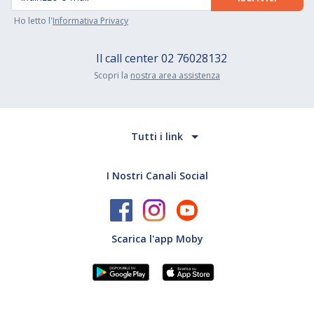
Ho letto l'
Informativa Privacy
Il call center
02 76028132
Scopri la
nostra area assistenza
Tutti i link
I Nostri Canali Social
Scarica l'app Moby