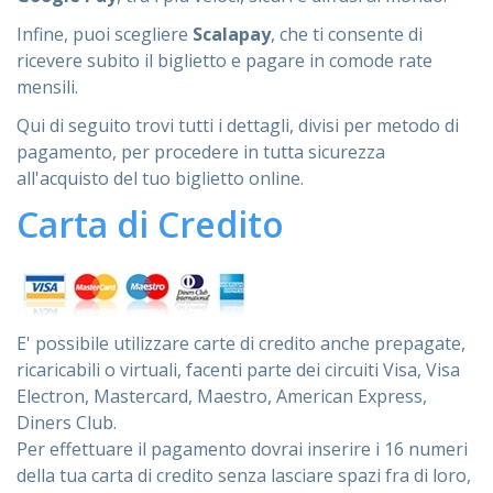
Infine, puoi scegliere
Scalapay
, che ti consente di
ricevere subito il biglietto e pagare in comode rate
mensili.
Qui di seguito trovi tutti i dettagli, divisi per metodo di
pagamento, per procedere in tutta sicurezza
all'acquisto del tuo biglietto online.
Carta di Credito
E' possibile utilizzare carte di credito anche prepagate,
ricaricabili o virtuali, facenti parte dei circuiti Visa, Visa
Electron, Mastercard, Maestro, American Express,
Diners Club.
Per effettuare il pagamento dovrai inserire i 16 numeri
della tua carta di credito senza lasciare spazi fra di loro,