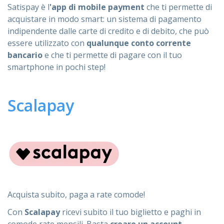
Satispay è l
'app di mobile payment
che ti permette di
acquistare in modo smart: un sistema di pagamento
indipendente dalle carte di credito e di debito, che può
essere utilizzato con
qualunque conto corrente
bancario
e che ti permette di pagare con il tuo
smartphone in pochi step!
Scalapay
Acquista subito, paga a rate comode!
Con
Scalapay
ricevi subito il tuo biglietto e paghi in