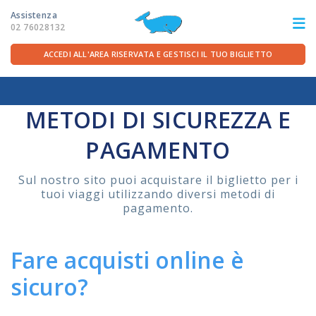
Assistenza
02 76028132
ACCEDI ALL'AREA RISERVATA E GESTISCI IL TUO BIGLIETTO
Home
/
Assistenza
/
Metodi e sicurezza di pagamento
ITA
FRA
DEU
ENG
METODI DI SICUREZZA E
PAGAMENTO
LE ROTTE
Sul nostro sito puoi acquistare il biglietto per i
OFFERTE TRAGHETTI
tuoi viaggi utilizzando diversi metodi di
pagamento.
PER LA PARTENZA
Fare acquisti online è
SERVIZI A BORDO
sicuro?
LA COMPAGNIA