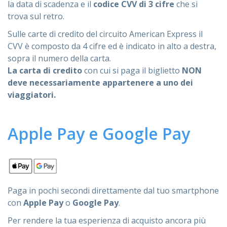
la data di scadenza e il
codice CVV di 3 cifre
che si
trova sul retro.
Sulle carte di credito del circuito American Express il
CVV è composto da 4 cifre ed è indicato in alto a destra,
sopra il numero della carta.
La carta di credito
con cui si paga il biglietto
NON
deve necessariamente appartenere a uno dei
viaggiatori.
Apple Pay e Google Pay
Paga in pochi secondi direttamente dal tuo smartphone
con
Apple Pay
o
Google Pay
.
Per rendere la tua esperienza di acquisto ancora più