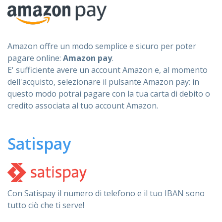
Amazon offre un modo semplice e sicuro per poter
pagare online:
Amazon pay
.
E' sufficiente avere un account Amazon e, al momento
dell'acquisto, selezionare il pulsante Amazon pay: in
questo modo potrai pagare con la tua carta di debito o
credito associata al tuo account Amazon.
Satispay
Con Satispay il numero di telefono e il tuo IBAN sono
tutto ciò che ti serve!