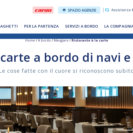
Assistenza
O
SPAZIO AGENZIE
RAGHETTI
PER LA PARTENZA
SERVIZI A BORDO
LA COMPAGNI
Home
/
A bordo
/
Mangiare
/
Ristorante à la carte
 carte a bordo di navi 
Le cose fatte con il cuore si riconoscono subit