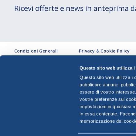
Ricevi offerte e news in anteprima
Condizioni Generali
Privacy & Cookie Policy
Reclami
Privacy Agent AI
Diritti dei passeggeri
Condizioni d'uso
Questo sito web utilizza i
Persone a mobilità
Dichiarazione di
Questo sito web utilizza i 
ridotta
accessibilità
pubblicare annunci pubblic
Impostazione dei cookie
Cedi buono sconto 20%
essere di vostro interesse
vostre preferenze sui cooki
impostazioni in qualsiasi 
in essa contenute. Facendo 
Reg. Imprese Milano e C.F. 04846130633 -
memorizzazione dei cookie 