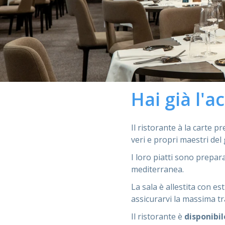
Hai già l'a
Il ristorante à la carte p
veri e propri maestri del
I loro piatti sono prepara
mediterranea.
La sala è allestita con 
assicurarvi la massima tra
Il ristorante è
disponibil