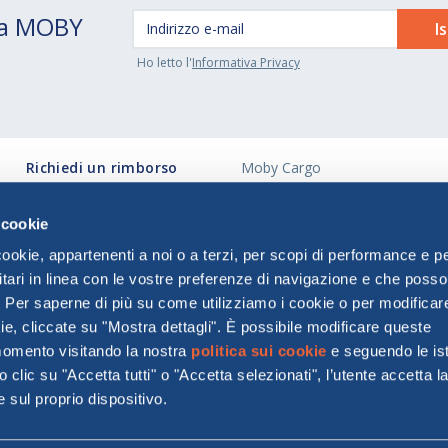
 da MOBY
Ho letto l'
Informativa Privacy
Richiedi un rimborso
Moby Cargo
voucher (PP) o Cessione
Spazio Agenzie
Modulo Procedimento
Investor Relations
 cookie
I872
cookie, appartenenti a noi o a terzi, per scopi di performance e p
Pagamenti Diversi
itari in linea con le vostre preferenze di navigazione e che poss
Mappa del sito
. Per saperne di più su come utilizziamo i cookie o per modificare
e, cliccate su "Mostra dettagli". È possibile modificare queste
momento visitando la nostra
politica sui cookie
e seguendo le ist
MOBY S.p.A.
clic su "Accetta tutti" o "Accetta selezionati", l’utente accetta l
Sede legale: Via Larga,26 20122 Milano
 P.IVA 13301990159. MOBY S.p.A. è soggetta ad attività di direzione e coordina
sul proprio dispositivo.