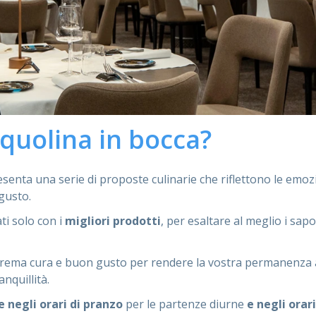
cquolina in bocca?
resenta una serie di proposte culinarie che riflettono le emoz
 gusto.
ti solo con i
migliori prodotti
, per esaltare al meglio i sapo
estrema cura e buon gusto per rendere la vostra permanenza 
nquillità.
e negli orari di pranzo
per le partenze diurne
e negli orari