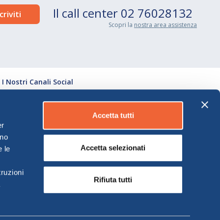
Il call center
02 76028132
Scopri la
nostra area assistenza
I Nostri Canali Social
Accetta tutti
Scarica l'app Moby
er
ono
Accetta selezionati
 le
ruzioni
Rifiuta tutti
a
mento da parte di Onorato Armatori S.r.l.