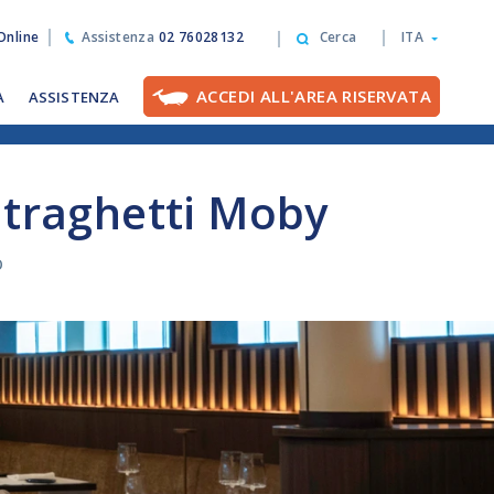
nline
Assistenza
02 76028132
Cerca
ITA
ACCEDI ALL'AREA RISERVATA
A
ASSISTENZA
e traghetti Moby
o