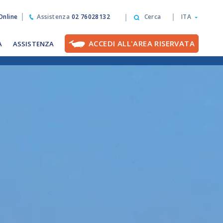
nline
Assistenza
02 76028132
Cerca
ITA
ACCEDI ALL'AREA RISERVATA
A
ASSISTENZA