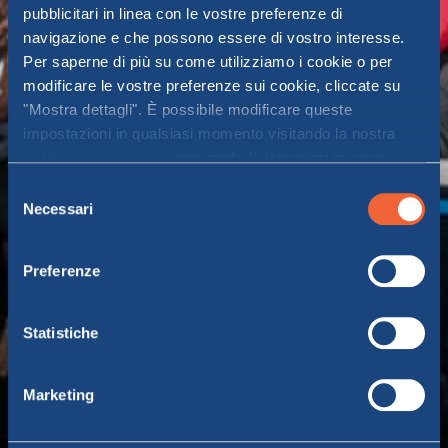
pubblicitari in linea con le vostre preferenze di
navigazione e che possono essere di vostro interesse.
Per saperne di più su come utilizziamo i cookie o per
modificare le vostre preferenze sui cookie, cliccate su
"Mostra dettagli". È possibile modificare queste
impostazioni in qualsiasi momento visitando la nostra
politica sui cookie
e seguendo le istruzioni in essa
contenute. Facendo clic su "Accetta tutti" o "Accetta
Selezione
selezionati", l’utente accetta la memorizzazione dei
Necessari
del
cookie sul proprio dispositivo.
consenso
Preferenze
Mascalzone Latino e MOBY
Statistiche
Il team Mascalzone Latino, bandiera della vela italiana
nel mondo, è nato diversi decenni fa dalla passione
Marketing
dell’armatore di MOBY Vincenzo Onorato, che lo guida
con analoga passione e grinta in ogni sfida.