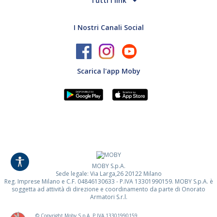
Tutti i link
I Nostri Canali Social
Scarica l'app Moby
MOBY S.p.A.
Sede legale: Via Larga,26 20122 Milano
Reg. Imprese Milano e C.F. 04846130633 - P.IVA 13301990159. MOBY S.p.A. è
soggetta ad attività di direzione e coordinamento da parte di Onorato
Armatori S.r.l.
© Copyright Moby S.p.A. P.IVA
13301990159