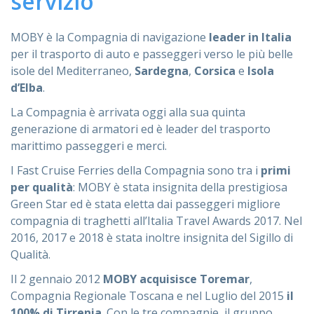
servizio
ASSISTENZA
MOBY è la Compagnia di navigazione
leader in Italia
per il trasporto di auto e passeggeri verso le più belle
isole del Mediterraneo,
Sardegna
,
Corsica
e
Isola
d’Elba
.
Assistenza
Online
La Compagnia è arrivata oggi alla sua quinta
generazione di armatori ed è leader del trasporto
Assistenza
02 76028132
marittimo passeggeri e merci.
I Fast Cruise Ferries della Compagnia sono tra i
primi
per qualità
: MOBY è stata insignita della prestigiosa
Green Star ed è stata eletta dai passeggeri migliore
compagnia di traghetti all’Italia Travel Awards 2017. Nel
2016, 2017 e 2018 è stata inoltre insignita del Sigillo di
Qualità.
Il 2 gennaio 2012
MOBY acquisisce Toremar
,
Compagnia Regionale Toscana e nel Luglio del 2015
il
100% di Tirrenia
. Con le tre compagnie, il gruppo