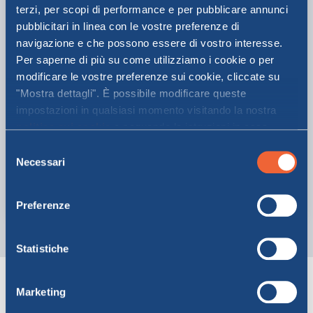
terzi, per scopi di performance e per pubblicare annunci
pubblicitari in linea con le vostre preferenze di
navigazione e che possono essere di vostro interesse.
Per saperne di più su come utilizziamo i cookie o per
modificare le vostre preferenze sui cookie, cliccate su
"Mostra dettagli". È possibile modificare queste
Piscina
impostazioni in qualsiasi momento visitando la nostra
politica sui cookie
e seguendo le istruzioni in essa
Le nostre navi sono dotate di una piscina esterna per
contenute. Facendo clic su "Accetta tutti" o "Accetta
Selezione
adulti e bambini: il luogo ideale per rinfrescarsi e svagarsi
selezionati", l’utente accetta la memorizzazione dei
Necessari
del
durante una calda giornata.
cookie sul proprio dispositivo.
consenso
SCOPRI DI PIÙ
Preferenze
Statistiche
Scopri gli altri Servizi a
Marketing