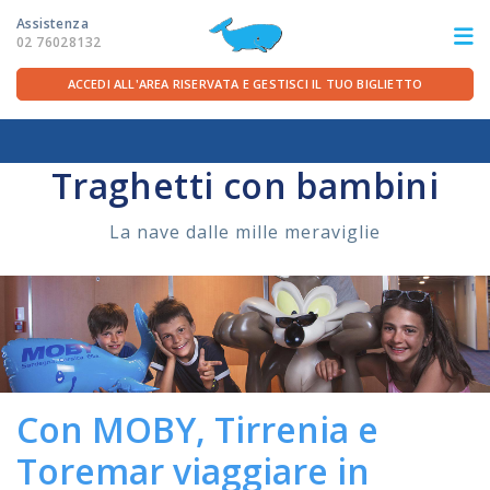
Assistenza
02 76028132
ACCEDI ALL'AREA RISERVATA E GESTISCI IL TUO BIGLIETTO
Home
/
A bordo
/
Bambini e Famiglia
ITA
FRA
DEU
ENG
Traghetti con bambini
LE ROTTE
La nave dalle mille meraviglie
OFFERTE TRAGHETTI
PER LA PARTENZA
SERVIZI A BORDO
Con MOBY, Tirrenia e
Toremar viaggiare in
LA COMPAGNIA