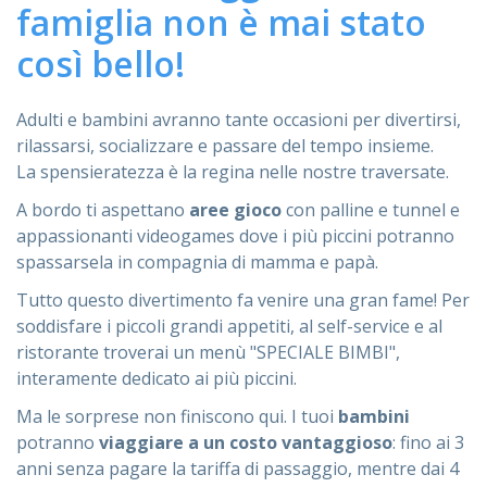
famiglia non è mai stato
ASSISTENZA
così bello!
Adulti e bambini avranno tante occasioni per divertirsi,
rilassarsi, socializzare e passare del tempo insieme.
Assistenza
Online
La spensieratezza è la regina nelle nostre traversate.
Assistenza
02 76028132
A bordo ti aspettano
aree gioco
con palline e tunnel e
appassionanti videogames dove i più piccini potranno
spassarsela in compagnia di mamma e papà.
Tutto questo divertimento fa venire una gran fame! Per
soddisfare i piccoli grandi appetiti, al self-service e al
ristorante troverai un menù "SPECIALE BIMBI",
interamente dedicato ai più piccini.
Ma le sorprese non finiscono qui. I tuoi
bambini
potranno
viaggiare a un costo vantaggioso
: fino ai 3
anni senza pagare la tariffa di passaggio, mentre dai 4