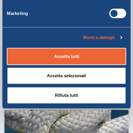
Marketing
Mostra dettagli
Tutta la flotta
Accetta tutti
Da sempre al vostro servizio per offrirvi ogni giorno, in
ogni stagione, uno stile di navigazione garantito da oltre
Accetta selezionati
130 anni di tradizione ed esperienza.
SCOPRI DI PIÙ
Rifiuta tutti