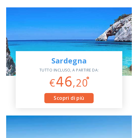
ASSISTENZA
Assistenza
Online
Assistenza
02 76028132
Sardegna
TUTTO INCLUSO, A PARTIRE DA:
46
€
,20
Scopri di più