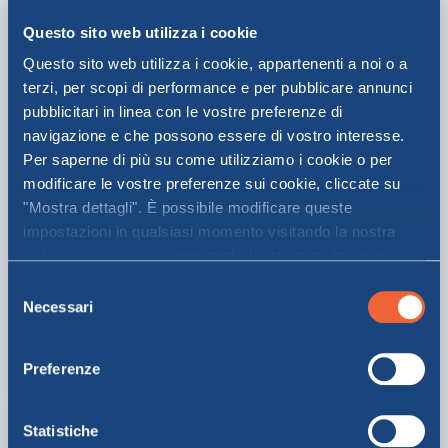
Questo sito web utilizza i cookie
Questo sito web utilizza i cookie, appartenenti a noi o a
terzi, per scopi di performance e per pubblicare annunci
pubblicitari in linea con le vostre preferenze di
navigazione e che possono essere di vostro interesse.
Per saperne di più su come utilizziamo i cookie o per
modificare le vostre preferenze sui cookie, cliccate su
"Mostra dettagli". È possibile modificare queste
La Compagnia
impostazioni in qualsiasi momento visitando la nostra
politica sui cookie
e seguendo le istruzioni in essa
MOBY è la Compagnia di navigazione leader in Italia per
contenute. Facendo clic su "Accetta tutti" o "Accetta
Selezione
il trasporto di auto e passeggeri verso le più belle isole
selezionati", l’utente accetta la memorizzazione dei
Necessari
del
del Mediterraneo, Sardegna, Corsica e Isola d’Elba...
cookie sul proprio dispositivo.
consenso
SCOPRI DI PIÙ
Preferenze
Statistiche