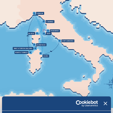
GENOVA
LIVORNO
PIOMBINO
BASTIA
ELBA
CIVITAVECCHIA
BONIFACIO
SANTA TERESA GALLURA
PORTO TORRES
OLBIA