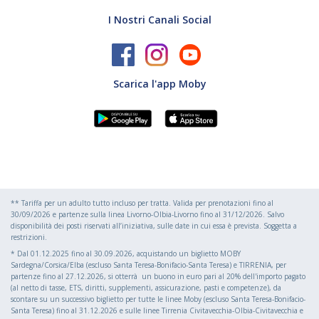
I Nostri Canali Social
Scarica l'app Moby
** Tariffa per un adulto tutto incluso per tratta. Valida per prenotazioni fino al
30/09/2026 e partenze sulla linea Livorno-Olbia-Livorno fino al 31/12/2026. Salvo
disponibilità dei posti riservati all’iniziativa, sulle date in cui essa è prevista. Soggetta a
restrizioni.
* Dal 01.12.2025 fino al 30.09.2026, acquistando un biglietto MOBY
Sardegna/Corsica/Elba (escluso Santa Teresa-Bonifacio-Santa Teresa) e TIRRENIA, per
partenze fino al 27.12.2026, si otterrà un buono in euro pari al 20% dell'importo pagato
(al netto di tasse, ETS, diritti, supplementi, assicurazione, pasti e competenze), da
scontare su un successivo biglietto per tutte le linee Moby (escluso Santa Teresa-Bonifacio-
Santa Teresa) fino al 31.12.2026 e sulle linee Tirrenia Civitavecchia-Olbia-Civitavecchia e