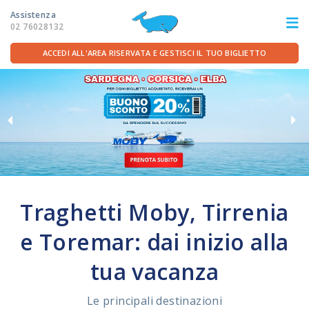
Assistenza
02 76028132
ACCEDI ALL'AREA RISERVATA E GESTISCI IL TUO BIGLIETTO
ITA
FRA
DEU
ENG
LE ROTTE
OFFERTE TRAGHETTI
Traghetti Moby, Tirrenia
PER LA PARTENZA
e Toremar: dai inizio alla
SERVIZI A BORDO
tua vacanza
LA COMPAGNIA
Le principali destinazioni