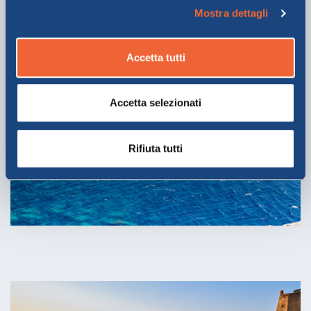
Mostra dettagli
Accetta tutti
Corsica
Accetta selezionati
SCOPRI DI PIÙ
Rifiuta tutti