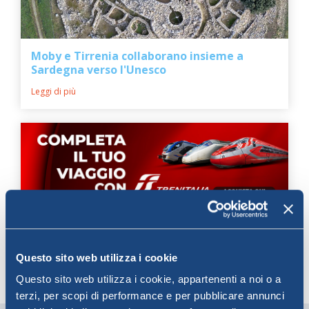
Moby e Tirrenia collaborano insieme a
Sardegna verso l'Unesco
Leggi di più
Partnership MOBY e Trenitalia
Questo sito web utilizza i cookie
Leggi di più
Questo sito web utilizza i cookie, appartenenti a noi o a
terzi, per scopi di performance e per pubblicare annunci