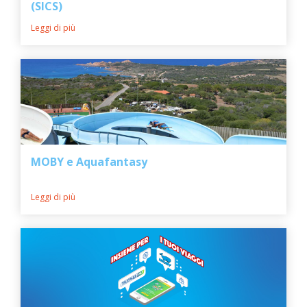
(SICS)
ASSISTENZA
Leggi di più
Assistenza
Online
Assistenza
02 76028132
MOBY e Aquafantasy
Leggi di più