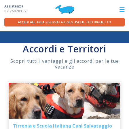
Assistenza
02 76028132
ACCEDI ALL'AREA RISERVATA E GESTISCI IL TUO BIGLIETTO
Home
/
Vacanze
/
Accordi ed eventi
ITA
FRA
DEU
ENG
Accordi e Territori
LE ROTTE
Scopri tutti i vantaggi e gli accordi per le tue
vacanze
OFFERTE TRAGHETTI
PER LA PARTENZA
SERVIZI A BORDO
LA COMPAGNIA
Tirrenia e Scuola Italiana Cani Salvataggio