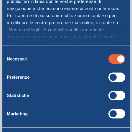
pubblicitari in linea con le vostre preferenze di
Tutte le nostre
navigazione e che possono essere di vostro interesse.
destinazioni
Per saperne di più su come utilizziamo i cookie o per
modificare le vostre preferenze sui cookie, cliccate su
Viaggia con Moby
"Mostra dettagli". È possibile modificare queste
impostazioni in qualsiasi momento visitando la nostra
politica sui cookie
e seguendo le istruzioni in essa
contenute. Facendo clic su "Accetta tutti" o "Accetta
Selezione
selezionati", l’utente accetta la memorizzazione dei
Necessari
del
cookie sul proprio dispositivo.
consenso
Sardegna
Preferenze
SCOPRI DI PIÙ
Statistiche
Marketing