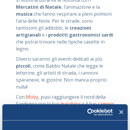
Mercatini di Natale
, l’animazione e la
musica
che fanno respirare a pieni polmoni
l’aria delle feste. Per le strade, sono
tantissimi gli addobbi, le
creazioni
artigianali
e i
prodotti gastronomici sardi
che potrai trovare nelle tipiche casette in
legno.
Diversi saranno gli eventi dedicati ai più
piccoli
, come Babbo Natale che legge le
letterine, gli artisti di strada, i cannoni
sparaneve, le giostre. Non manca proprio
nulla!
Con
Moby
, puoi raggiungere il nord della
Sardegna con la tua
macchina
e il tuo
camper
in modo da poterti spostare liberamente e
visitare questa bellissima isola da cima a
fondo!