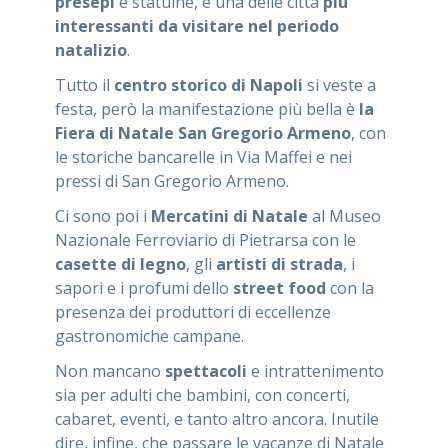
presepi
e statuine, è una delle città
più
interessanti da visitare nel periodo
natalizio
.
Tutto il
centro storico di Napoli
si veste a
festa, però la manifestazione più bella è
la
Fiera
di Natale San Gregorio Armeno
, con
le storiche bancarelle in Via Maffei e nei
pressi di San Gregorio Armeno.
Ci sono poi i
Mercatini di Natale
al Museo
Nazionale Ferroviario di Pietrarsa con le
casette di legno
, gli
artisti di strada
, i
sapori e i profumi dello
street food
con la
presenza dei produttori di eccellenze
gastronomiche campane.
Non mancano
spettacoli
e intrattenimento
sia per adulti che bambini, con concerti,
cabaret, eventi, e tanto altro ancora. Inutile
dire, infine, che passare le vacanze di Natale