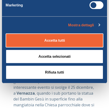
suggestivo ed indimenticabile. Scopri gli
Marketing
antichi borghi, variopinti e tipici, che si
trovano nella provincia di La Spezia:
Monterosso, Vernazza, Corniglia,
Mostra dettagli
Manarola e Riomaggiore
, incantevoli
gioiellini da visitare e ottimi spunti per fare
tante passeggiate all'aria aperta nei
Accetta tutti
dintorni, tra mare e monti. Uno degli eventi
più noti e tradizionali che puoi assistere in
Accetta selezionati
questo periodo è il celebre
Presepe
luminoso di Manarola
, visibile sulla collina
sopra il paese dall’8 dicembre fino agli inizi di
Rifiuta tutti
gennaio, che vanta il primato di essere il più
grande Presepe del Mondo. Un altro
interessante evento si svolge il 25 dicembre,
a
Vernazza
, quando i sub portano la statua
del Bambin Gesù in superficie fino alla
mangiatoia nella Chiesa parrocchiale dove si