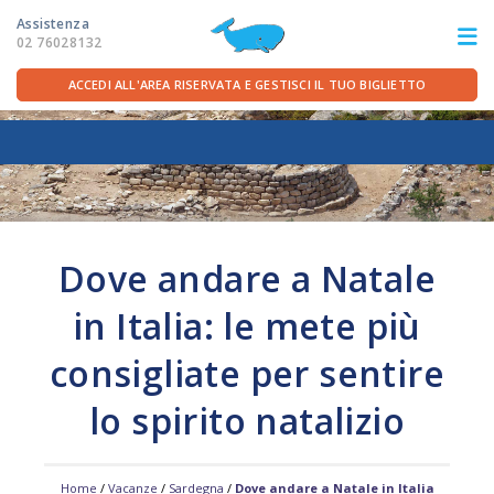
Assistenza
02 76028132
ACCEDI ALL'AREA RISERVATA E GESTISCI IL TUO BIGLIETTO
ITA
FRA
DEU
ENG
LE ROTTE
Dove andare a Natale
OFFERTE TRAGHETTI
in Italia: le mete più
PER LA PARTENZA
consigliate per sentire
lo spirito natalizio
SERVIZI A BORDO
LA COMPAGNIA
Home
/
Vacanze
/
Sardegna
/
Dove andare a Natale in Italia