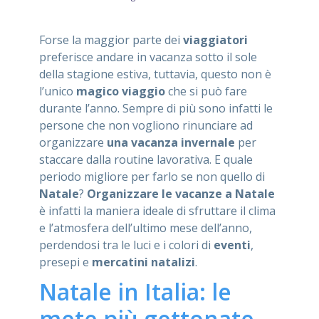
ASSISTENZA
Forse la maggior parte dei
viaggiatori
preferisce andare in vacanza sotto il sole
della stagione estiva, tuttavia, questo non è
l’unico
magico viaggio
che si può fare
Assistenza
Online
durante l’anno. Sempre di più sono infatti le
persone che non vogliono rinunciare ad
Assistenza
02 76028132
organizzare
una vacanza invernale
per
staccare dalla routine lavorativa. E quale
periodo migliore per farlo se non quello di
Natale
?
Organizzare le vacanze a Natale
è infatti la maniera ideale di sfruttare il clima
e l’atmosfera dell’ultimo mese dell’anno,
perdendosi tra le luci e i colori di
eventi
,
presepi e
mercatini natalizi
.
Natale in Italia: le
mete più gettonate