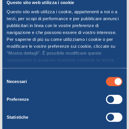
Questo sito web utilizza i cookie
Natale al mare in
Questo sito web utilizza i cookie, appartenenti a noi o a
Italia: dove andare
terzi, per scopi di performance e per pubblicare annunci
pubblicitari in linea con le vostre preferenze di
Il mare d’inverno
può essere un’esperienza
navigazione e che possono essere di vostro interesse.
romantica e particolarmente suggestiva.
Per saperne di più su come utilizziamo i cookie o per
Ecco qui vogliamo proporti alcune mete e
modificare le vostre preferenze sui cookie, cliccate su
spiagge
che possono attrarre anche
"Mostra dettagli". È possibile modificare queste
durante il periodo di Natale.
impostazioni in qualsiasi momento visitando la nostra
politica sui cookie
e seguendo le istruzioni in essa
1. Le Cinque Terre
contenute. Facendo clic su "Accetta tutti" o "Accetta
Selezione
selezionati", l’utente accetta la memorizzazione dei
Necessari
del
Anche in
Liguria
il Natale si fa molto sentire
cookie sul proprio dispositivo.
consenso
e il clima si mantiene abbastanza mite
durante tutto l'inverno. Una meta ideale per
Preferenze
una vacanza in coppia o con la famiglia
.
Tra le tante e belle località che puoi scegliere
Statistiche
nella regione ti suggeriamo
le insuperabili
Cinque Terre
, per un viaggio romantico,