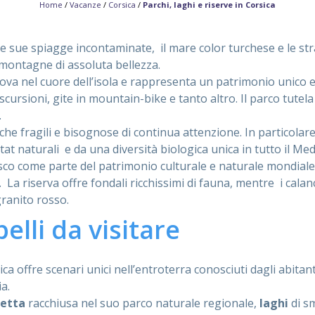
Home
/
Vacanze
/
Corsica
/
Parchi, laghi e riserve in Corsica
 le sue spiagge incontaminate, il mare color turchese e le str
 montagne di assoluta bellezza.
rova nel cuore dell’isola e rappresenta un patrimonio unico e 
cursioni, gite in mountain-bike e tanto altro. Il parco tutela
.
tiche fragili e bisognose di continua attenzione. In particolare
at naturali e da una diversità biologica unica in tutto il Me
nesco come parte del patrimonio culturale e naturale mondiale
. La riserva offre fondali ricchissimi di fauna, mentre i cal
granito rosso.
belli da visitare
ica offre scenari unici nell’entroterra conosciuti dagli abitant
a.
tetta
racchiusa nel suo parco naturale regionale,
laghi
di s