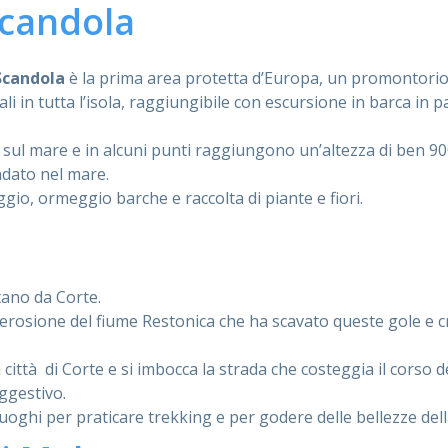
Scandola
 Scandola
è la prima area protetta d’Europa, un promontorio c
i in tutta l’isola, raggiungibile con escursione in barca in p
 sul mare e in alcuni punti raggiungono un’altezza di ben 90
ndato nel mare.
gio, ormeggio barche e raccolta di piante e fiori.
tano da Corte.
 erosione del fiume Restonica che ha scavato queste gole e 
 città di Corte e si imbocca la strada che costeggia il corso d
ggestivo.
luoghi per praticare trekking e per godere delle bellezze de