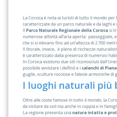
La Corsica è nota ai turisti di tutto il mondo per
caratterizzate da un parco naturale e da laghi e
Il
Parco Naturale Regionale della Corsica
si t
numerose attività all’aria aperta: passeggiate, es
che si si elevano fino ad un’altezza di 2.700 metri
Il litorale, invece, è pieno di ricchezze naturalis
è caratterizzato dalla presenza di numerosi habit
In Corsica esistono due siti riconosciuti dall'U
possibile avvistare i delfini) e i
calanchi di Piana
guglie, sculture rocciose e falesie armoniche di 
I luoghi naturali più 
Oltre alle coste famose in tutto il mondo, la Cors
da visitare da soli ma anche in coppia e in famigli
La regione presenta una
natura intatta
e pro