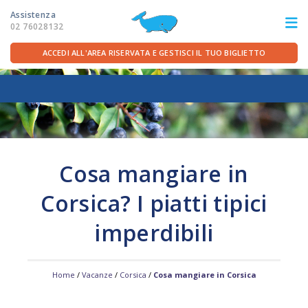
Assistenza
02 76028132
ACCEDI ALL'AREA RISERVATA E GESTISCI IL TUO BIGLIETTO
ITA
FRA
DEU
ENG
LE ROTTE
Cosa mangiare in
OFFERTE TRAGHETTI
Corsica? I piatti tipici
PER LA PARTENZA
imperdibili
SERVIZI A BORDO
Home
/
Vacanze
/
Corsica
/
Cosa mangiare in Corsica
LA COMPAGNIA