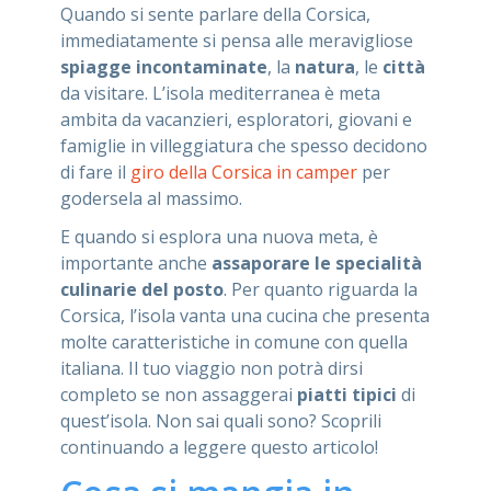
Quando si sente parlare della Corsica,
ASSISTENZA
immediatamente si pensa alle meravigliose
spiagge incontaminate
, la
natura
, le
città
da visitare. L’isola mediterranea è meta
ambita da vacanzieri, esploratori, giovani e
famiglie in villeggiatura che spesso decidono
Assistenza
Online
di fare il
giro della Corsica in camper
per
godersela al massimo.
Assistenza
02 76028132
E quando si esplora una nuova meta, è
importante anche
assaporare le specialità
culinarie del posto
. Per quanto riguarda la
Corsica, l’isola vanta una cucina che presenta
molte caratteristiche in comune con quella
italiana. Il tuo viaggio non potrà dirsi
completo se non assaggerai
piatti tipici
di
quest’isola. Non sai quali sono? Scoprili
continuando a leggere questo articolo!