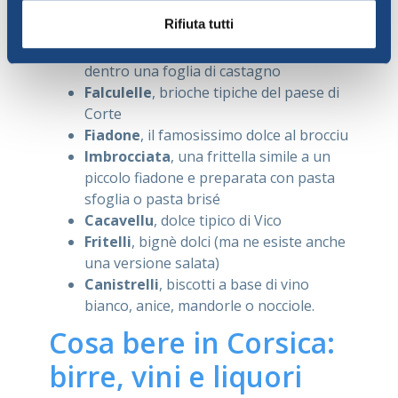
Pastizzu
, dolce domenicale e piatto
Rifiuta tutti
“povero” a base di pane raffermo
Pisticcini
, gallette cotte alla piastra
dentro una foglia di castagno
Falculelle
, brioche tipiche del paese di
Corte
Fiadone
, il famosissimo dolce al brocciu
Imbrocciata
, una frittella simile a un
piccolo fiadone e preparata con pasta
sfoglia o pasta brisé
Cacavellu
, dolce tipico di Vico
Fritelli
, bignè dolci (ma ne esiste anche
una versione salata)
Canistrelli
, biscotti a base di vino
bianco, anice, mandorle o nocciole.
Cosa bere in Corsica:
birre, vini e liquori