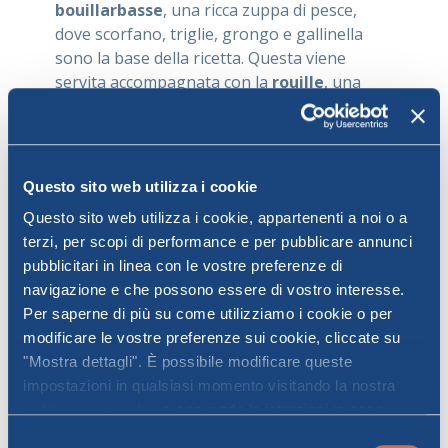
bouillarbasse
, una ricca zuppa di pesce,
dove scorfano, triglie, grongo e gallinella
sono la base della ricetta. Questa viene
servita accompagnata con la
rouille
, una
salsa a base di pangrattato, olio d’oliva,
zafferano e peperoncino.
5. Specialità di carne
Questo sito web utilizza i cookie
Oltre ai gustosi salumi, in Corsica è possibile
Questo sito web utilizza i cookie, appartenenti a noi o a
assaggiare prelibatezze di carne. Qui citiamo
terzi, per scopi di performance e per pubblicare annunci
alcuni piatti famosi e buonissimi:
pubblicitari in linea con le vostre preferenze di
navigazione e che possono essere di vostro interesse.
Civet de sanglier
Per saperne di più su come utilizziamo i cookie o per
Il
cinghiale
in casseruola è uno dei piatti
modificare le vostre preferenze sui cookie, cliccate su
tipici: si tratta di cinghiale selvatico
"Mostra dettagli". È possibile modificare queste
preparato in casseruola con carote,
impostazioni in qualsiasi momento visitando la nostra
castagne, finocchio, aglio, cipolle e tanta
politica sui cookie
e seguendo le istruzioni in essa
acquavite.
contenute. Facendo clic su "Accetta tutti" o "Accetta
Selezione