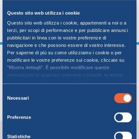
Avvisiamo tutti i passeggeri in partenza da Genova, di
ASSISTENZA
Questo sito web utilizza i cookie
presentarsi all’imbarco con largo anticipo (almeno 3
ore) a causa del traffico portuale molto intenso.
Questo sito web utilizza i cookie, appartenenti a noi o a
Grazie per la collaborazione e buon viaggio.
terzi, per scopi di performance e per pubblicare annunci
pubblicitari in linea con le vostre preferenze di
Assistenza
Online
navigazione e che possono essere di vostro interesse.
Per saperne di più su come utilizziamo i cookie o per
Assistenza
Assistenza
02 76028132
modificare le vostre preferenze sui cookie, cliccate su
personalizzata
"Mostra dettagli". È possibile modificare queste
impostazioni in qualsiasi momento visitando la nostra
Pagamento
politica sui cookie
e seguendo le istruzioni in essa
protetto e sicuro
contenute. Facendo clic su "Accetta tutti" o "Accetta
Selezione
selezionati", l’utente accetta la memorizzazione dei
Necessari
del
Modifica la tua
cookie sul proprio dispositivo.
consenso
prenotazione quando vuoi
Preferenze
Ricevi offerte e news in anteprima da MOBY
Statistiche