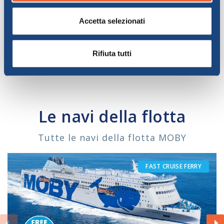
Poltrone
Le poltrone consistono in
comodi sedili gratuiti
che
Accetta selezionati
potrete sfruttare liberamente per tutta la durata della
traversata.
Rifiuta tutti
Le navi della flotta
Tutte le navi della flotta MOBY
FAST CRUISE FERRY