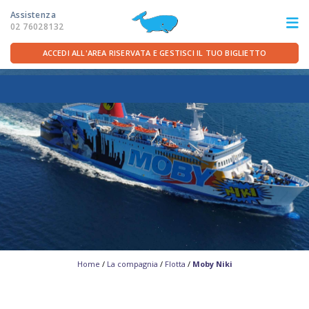
Assistenza
02 76028132
ACCEDI ALL'AREA RISERVATA E GESTISCI IL TUO BIGLIETTO
ITA
FRA
DEU
ENG
LE ROTTE
OFFERTE TRAGHETTI
PER LA PARTENZA
SERVIZI A BORDO
Home
/
La compagnia
/
Flotta
/
Moby Niki
LA COMPAGNIA