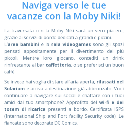
Naviga verso le tue
ASSISTENZA
vacanze con la Moby Niki!
La traversata con la Moby Niki sarà un vero piacere,
grazie ai servizi di bordo dedicati a grandi e piccini.
Assistenza
Online
L’
area bambini
e la s
ala videogames
sono gli spazi
pensati appositamente per il divertimento dei più
Assistenza
02 76028132
piccoli. Mentre loro giocano, concediti un drink
rinfrescante al bar
caffetteria
, o se preferisci un buon
caffè.
Se invece hai voglia di stare all’aria aperta,
rilassati nel
Solarium
e arriva a destinazione già abbronzato. Vuoi
continuare a navigare sui social e chattare con i tuoi
amici dal tuo smartphone? Approfitta del
wi-fi e dei
totem di ricarica
presenti a bordo. Certificata ISPS
(International Ship and Port facility Security code). Le
fiancate sono decorate DC Comics.