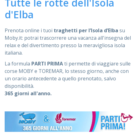
Tutte le rotte dell'Isola
ASSISTENZA
d'Elba
Prenota online i tuoi
traghetti per l’Isola d’Elba
su
Moby.it: potrai trascorrere una vacanza all'insegna del
Assistenza
Online
relax e del divertimento presso la meravigliosa isola
italiana.
Assistenza
02 76028132
La formula
PARTI PRIMA
ti permette di viaggiare sulle
corse MOBY e TOREMAR, lo stesso giorno, anche con
un orario antecedente a quello prenotato, salvo
disponibilità.
365 giorni all'anno.