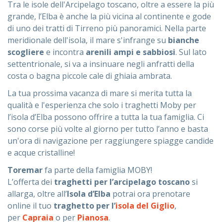
Tra le isole dell'Arcipelago toscano, oltre a essere la più
grande, l’Elba è anche la più vicina al continente e gode
di uno dei tratti di Tirreno più panoramici. Nella parte
meridionale dell'isola, il mare s'infrange su
bianche
scogliere
e incontra
arenili ampi e sabbiosi
. Sul lato
settentrionale, si va a insinuare negli anfratti della
costa o bagna piccole cale di ghiaia ambrata.
La tua prossima vacanza di mare si merita tutta la
qualità e l'esperienza che solo i traghetti Moby per
l’isola d’Elba possono offrire a tutta la tua famiglia. Ci
sono corse più volte al giorno per tutto l’anno e basta
un'ora di navigazione per raggiungere spiagge candide
e acque cristalline!
Toremar
fa parte della famiglia MOBY!
L’offerta dei
traghetti per l’arcipelago toscano
si
allarga, oltre all’
Isola d’Elba
potrai ora prenotare
online il tuo
traghetto per l’
isola del Giglio
,
per
Capraia
o per
Pianosa
.