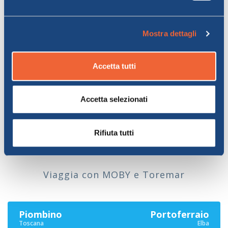
Come posso contattare il
Mostra dettagli
servizio clienti Moby per
assistenza?
Accetta tutti
Accetta selezionati
Le nostre rotte
Rifiuta tutti
dell'Isola d'Elba
Viaggia con MOBY e Toremar
Piombino
Portoferraio
Toscana
Elba