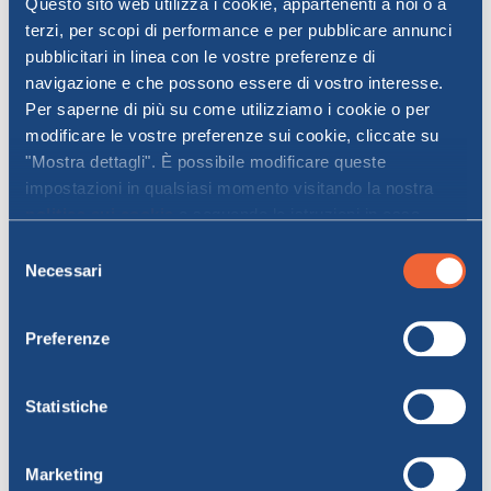
Questo sito web utilizza i cookie, appartenenti a noi o a
terzi, per scopi di performance e per pubblicare annunci
pubblicitari in linea con le vostre preferenze di
È possibile viaggiare con il
navigazione e che possono essere di vostro interesse.
proprio veicolo sul traghetto
Per saperne di più su come utilizziamo i cookie o per
per l’Elba?
modificare le vostre preferenze sui cookie, cliccate su
"Mostra dettagli". È possibile modificare queste
impostazioni in qualsiasi momento visitando la nostra
politica sui cookie
e seguendo le istruzioni in essa
contenute. Facendo clic su "Accetta tutti" o "Accetta
Selezione
Quanto tempo prima della
selezionati", l’utente accetta la memorizzazione dei
Necessari
partenza devo arrivare al
del
cookie sul proprio dispositivo.
porto?
consenso
Preferenze
Statistiche
Posso modificare o annullare
la mia prenotazione?
Marketing