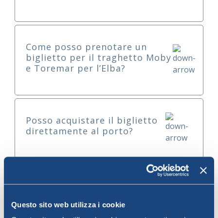
Come posso prenotare un
biglietto per il traghetto Moby
e Toremar per l’Elba?
Posso acquistare il biglietto
direttamente al porto?
Quali documenti sono
necessari per imbarcarsi sul
traghetto per l’Elba?
Questo sito web utilizza i cookie