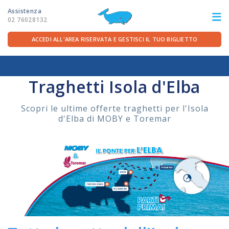
Assistenza
02 76028132
ACCEDI ALL'AREA RISERVATA E GESTISCI IL TUO BIGLIETTO
Home
/
Rotte
/
Elba
ITA
FRA
DEU
ENG
Traghetti Isola d'Elba
LE ROTTE
Scopri le ultime offerte traghetti per l'Isola
d'Elba di MOBY e Toremar
OFFERTE TRAGHETTI
PER LA PARTENZA
SERVIZI A BORDO
LA COMPAGNIA