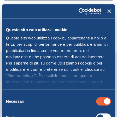
Questo sito web utilizza i cookie
+39
Questo sito web utilizza i cookie, appartenenti a noi o a
terzi, per scopi di performance e per pubblicare annunci
pubblicitari in linea con le vostre preferenze di
navigazione e che possono essere di vostro interesse.
Inserisci la tua richiesta
Per saperne di più su come utilizziamo i cookie o per
* Campi obbligatori
modificare le vostre preferenze sui cookie, cliccate su
"Mostra dettagli". È possibile modificare queste
Seleziona l'argomento della tua richiesta
impostazioni in qualsiasi momento visitando la nostra
politica sui cookie
e seguendo le istruzioni in essa
Codice di prenotazione/Numero di biglietto
contenute. Facendo clic su "Accetta tutti" o "Accetta
Selezione
selezionati", l’utente accetta la memorizzazione dei
Necessari
del
cookie sul proprio dispositivo.
consenso
Fornisci più dettagli sulla tua richiesta *
Max 700 caratteri.