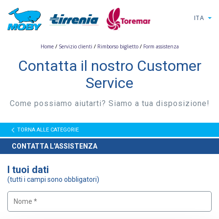
ITA
/
/
/
Home
Servizio clienti
Rimborso biglietto
Form assistenza
Contatta il nostro Customer
Service
Come possiamo aiutarti? Siamo a tua disposizione!
TORNA ALLE CATEGORIE
CONTATTA L'ASSISTENZA
I tuoi dati
(tutti i campi sono obbligatori)