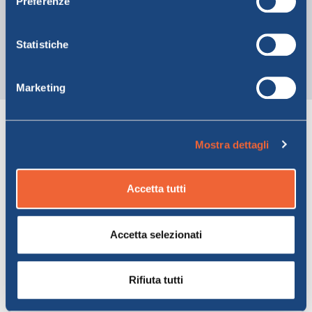
Preferenze
Statistiche
0/700
Marketing
Informativa privacy
Dichiaro di aver preso visione dell'
.
Mostra dettagli
Accetta tutti
* Campi obbligatori
Accetta selezionati
Rifiuta tutti
Indietro