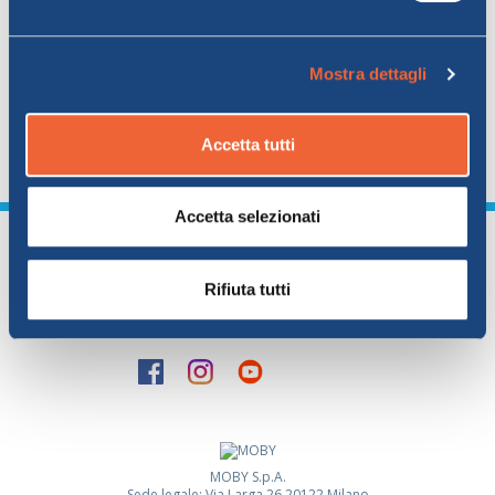
nave e sarà sufficiente arrivare sul
piazzale davanti al traghetto e
Mostra dettagli
mettersi in fila seguendo le
disposizioni degli addetti all'imbarco.
Accetta tutti
Accetta selezionati
Tutti i link
Rifiuta tutti
I Nostri Canali Social
MOBY S.p.A.
Sede legale: Via Larga,26 20122 Milano