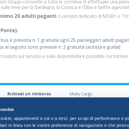
vizio Gruppi consente a tutte le comitive di effettuare una preno
ulle linee per la Sardegna, la Corsica e l’Elba a tariffe agevola
inimo 20 adulti paganti
, il servizio dedicato di MOBY e Tir
Ponte):
bus è prevista n. 1 gratuità ogni 25 passeggeri adulti pagan
 al seguito sono previste n. 2 gratuità (autista e guida)
mazioni sul servizio e sulle disponibilità è possibile contattar
Richiedi un rimborso
Moby Cargo
voucher (PP) o Cessione
Spazio Agenzie
Modulo Procedimento
Investor Relations
 cookie
I872
cookie, appartenenti a noi o a terzi, per scopi di performance e p
Pagamenti Diversi
itari in linea con le vostre preferenze di navigazione e che poss
Mappa del sito