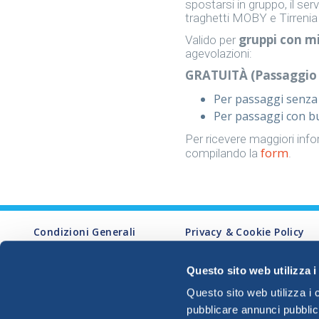
spostarsi in gruppo, il ser
traghetti MOBY e Tirrenia s
gruppi con m
Valido per
agevolazioni:
GRATUITÀ (Passaggio 
Per passaggi senza 
Per passaggi con bus
Per ricevere maggiori infor
form
compilando la
.
Condizioni Generali
Privacy & Cookie Policy
Reclami
Privacy Agent AI
Diritti dei passeggeri
Condizioni d'uso
Questo sito web utilizza i
Persone a mobilità
Dichiarazione di
Questo sito web utilizza i 
ridotta
accessibilità
pubblicare annunci pubblic
Impostazione dei cookie
Cedi buono sconto 20%