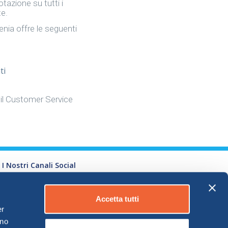
tazione su tutti i
te.
renia offre le seguenti
ti
e il Customer Service
I Nostri Canali Social
Accetta tutti
er
ono