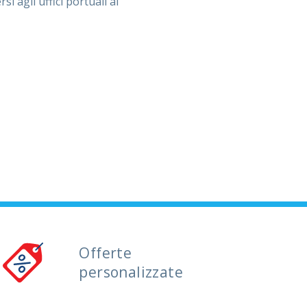
i agli uffici portuali ai
Offerte
personalizzate