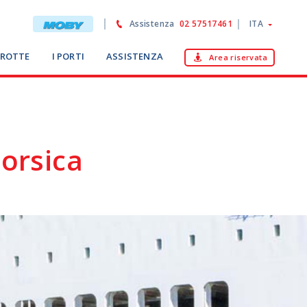
Assistenza
02 57517461
ITA
 ROTTE
I PORTI
ASSISTENZA
Area riservata
Corsica