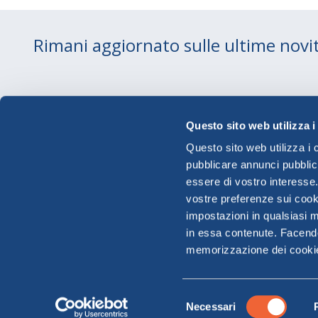
Rimani aggiornato sulle ultime novi
Le rotte CARGO
Trasporto merci Corsica
Questo sito web utilizza i
Trasporto merci
Condizioni pagamento
Questo sito web utilizza i 
Sardegna
Condizioni trasporto
pubblicare annunci pubblic
Trasporto merci Elba
Assistenza
essere di vostro interesse
vostre preferenze sui cooki
impostazioni in qualsiasi 
in essa contenute. Facendo 
memorizzazione dei cookie 
Reg. Imprese Milano e C.F. 04846130633 - P.IVA 13
© Copyright Moby S.p.A. P.IVA
13301990159
LOONEY TUNES and all related characters and elements 
Selezione
Necessari
Inc. (s26)
del