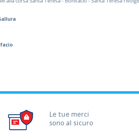
ve alla corsa Santa Teresa - Bonifacio - Santa Teresa rivolgers
Gallura
facio
Le tue merci
sono al sicuro