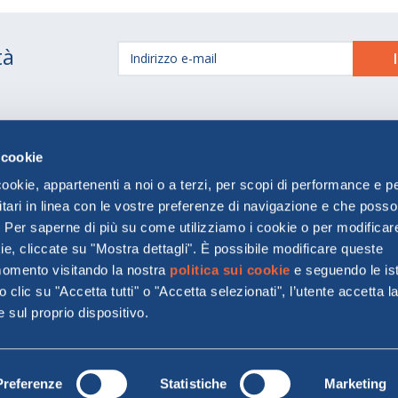
tà
Dichiarazione di
Traghetti MOBY
 cookie
accessibilità
Spazio Agenzie
cookie, appartenenti a noi o a terzi, per scopi di performance e p
Impostazioni dei cookie
Investor Relations
itari in linea con le vostre preferenze di navigazione e che poss
. Per saperne di più su come utilizziamo i cookie o per modificare
e, cliccate su "Mostra dettagli". È possibile modificare queste
momento visitando la nostra
politica sui cookie
e seguendo le ist
MOBY S.p.A.
clic su "Accetta tutti" o "Accetta selezionati", l’utente accetta l
Sede legale: Via Larga,26 20122 Milano
sul proprio dispositivo.
301990159. MOBY S.p.A. è soggetta ad attività di direzione e
are trademarks of and © Warner Bros. Entertainment
Preferenze
Statistiche
Marketing